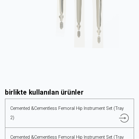
KURUMSAL
ÜRÜNLER
birlikte kullanılan ürünler
Cemented &Cementless Femoral Hip Instrument Set (Tray
2)
KAYNAKLAR
Cemented &Cementless Femoral Hip Instrument Set (Tray