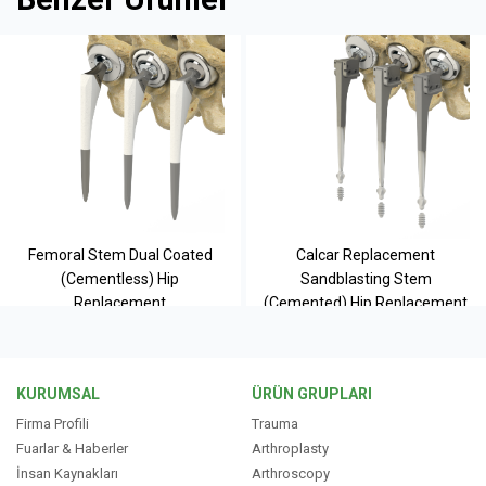
Femoral Stem Dual Coated
Calcar Replacement
(Cementless) Hip
Sandblasting Stem
Replacement
(Cemented) Hip Replacement
KURUMSAL
ÜRÜN GRUPLARI
Firma Profili
Trauma
Fuarlar & Haberler
Arthroplasty
İnsan Kaynakları
Arthroscopy