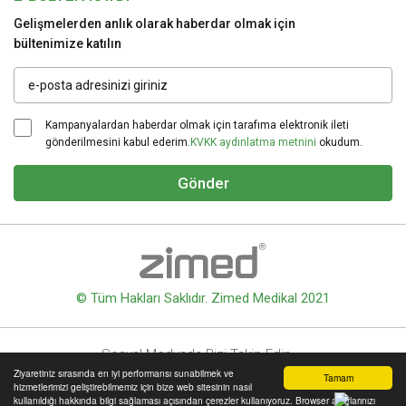
Gelişmelerden anlık olarak haberdar olmak için
bültenimize katılın
Kampanyalardan haberdar olmak için tarafıma elektronik ileti
gönderilmesini kabul ederim.
KVKK aydınlatma metnini
okudum.
Gönder
© Tüm Hakları Saklıdır. Zimed Medikal 2021
Sosyal Medyada Bizi Takip Edin
Ziyaretiniz sırasında en iyi performansı sunabilmek ve
Tamam
hizmetlerimizi geliştirebilmemiz için bize web sitesinin nasıl
kullanıldığı hakkında bilgi sağlaması açısından çerezler kullanıyoruz. Browser ayarlarınızı