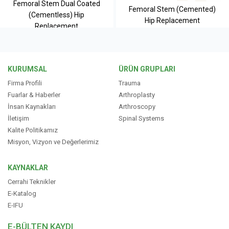
Femoral Stem Dual Coated
Femoral Stem (Cemented)
(Cementless) Hip
Hip Replacement
Replacement
KURUMSAL
ÜRÜN GRUPLARI
Firma Profili
Trauma
Fuarlar & Haberler
Arthroplasty
İnsan Kaynakları
Arthroscopy
İletişim
Spinal Systems
Kalite Politikamız
Misyon, Vizyon ve Değerlerimiz
KAYNAKLAR
Cerrahi Teknikler
E-Katalog
E-IFU
E-BÜLTEN KAYDI