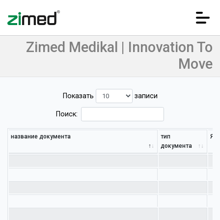
Zimed Medikal | Innovation To
Move
Показать
записи
Поиск:
название документа
тип
Яз
Домашняя страница
документа
Корпоративный