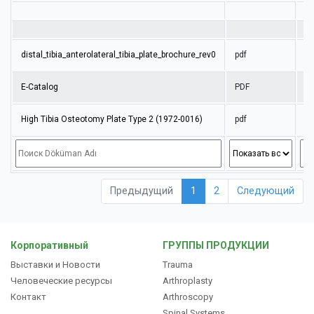
Продукты
distal_tibia_anterolateral_tibia_plate_brochure_rev0
pdf
E
E-Catalog
PDF
T
РЕСУРСЫ
High Tibia Osteotomy Plate Type 2 (1972-0016)
pdf
E
Русский
Предыдущий
1
2
Следующий
Корпоративный
ГРУППЫ ПРОДУКЦИИ
Выставки и Новости
Trauma
Человеческие ресурсы
Arthroplasty
Контакт
Arthroscopy
Spinal Systems