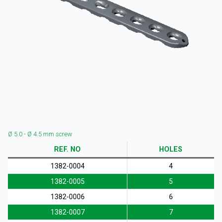
KURUMSAL
ÜRÜNLER
Ø 5.0 - Ø 4.5 mm screw
REF. NO
HOLES
1382-0004
4
1382-0005
5
KAYNAKLAR
1382-0006
6
1382-0007
7