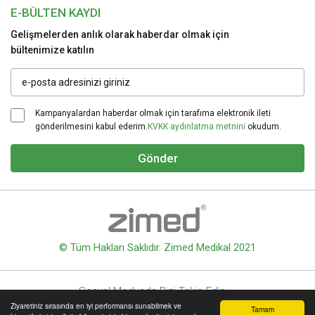
E-BÜLTEN KAYDI
Gelişmelerden anlık olarak haberdar olmak için
bültenimize katılın
Kampanyalardan haberdar olmak için tarafıma elektronik ileti
gönderilmesini kabul ederim.
KVKK aydınlatma metnini
okudum.
Gönder
© Tüm Hakları Saklıdır. Zimed Medikal 2021
Sosyal Medyada Bizi Takip Edin
Ziyaretiniz sırasında en iyi performansı sunabilmek ve
Tamam