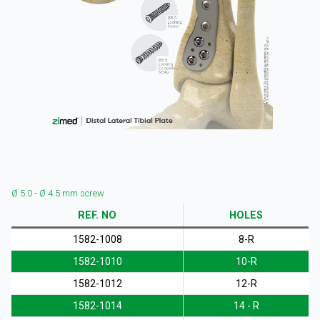
KURUMSAL
Ø 5.0 - Ø 4.5 mm screw
ÜRÜNLER
REF. NO
HOLES
1582-1008
8-R
1582-1010
10-R
1582-1012
12-R
1582-1014
14 - R
KAYNAKLAR