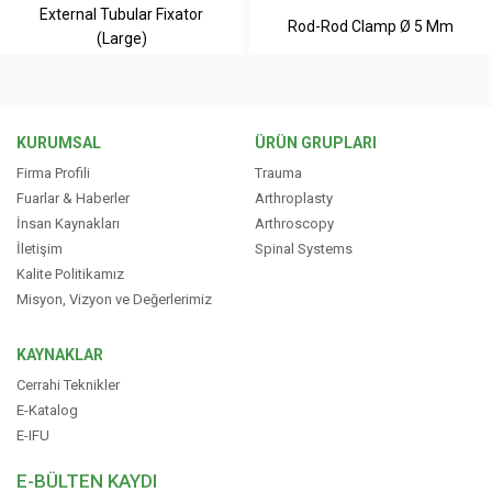
External Tubular Fixator
Rod-Rod Clamp Ø 5 Mm
(Large)
KURUMSAL
ÜRÜN GRUPLARI
Firma Profili
Trauma
Fuarlar & Haberler
Arthroplasty
İnsan Kaynakları
Arthroscopy
İletişim
Spinal Systems
Kalite Politikamız
Misyon, Vizyon ve Değerlerimiz
KAYNAKLAR
Cerrahi Teknikler
E-Katalog
E-IFU
E-BÜLTEN KAYDI