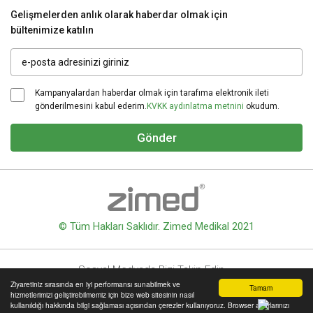
Gelişmelerden anlık olarak haberdar olmak için
bültenimize katılın
Kampanyalardan haberdar olmak için tarafıma elektronik ileti
gönderilmesini kabul ederim.
KVKK aydınlatma metnini
okudum.
Gönder
© Tüm Hakları Saklıdır. Zimed Medikal 2021
Sosyal Medyada Bizi Takip Edin
Ziyaretiniz sırasında en iyi performansı sunabilmek ve
Tamam
hizmetlerimizi geliştirebilmemiz için bize web sitesinin nasıl
kullanıldığı hakkında bilgi sağlaması açısından çerezler kullanıyoruz. Browser ayarlarınızı