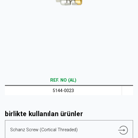
KURUMSAL
ÜRÜNLER
REF. NO (AL)
KAYNAKLAR
5144-0023
birlikte kullanılan ürünler
TÜRKÇE
Schanz Screw (Cortical Threaded)